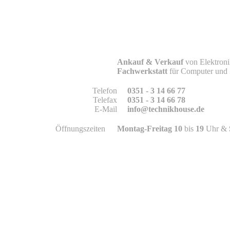
This page can't
Do you own this 
Ankauf & Verkauf
von Elektroni
Fachwerkstatt
für Computer und
Telefon
0351 - 3 14 66 77
Telefax
0351 - 3 14 66 78
E-Mail
info@technikhouse.de
Öffnungszeiten
Montag-Freitag 10
bis
19
Uhr &