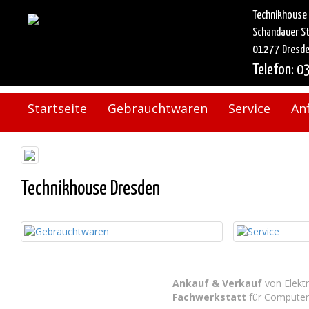
Technikhouse
Schandauer S
01277 Dresd
Telefon: 0
Startseite
Gebrauchtwaren
Service
An
Technikhouse Dresden
Ankauf & Verkauf
von Elektr
Fachwerkstatt
für Computer