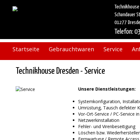
Technikhouse
Schandauer S
01277 Dresd
Telefon: 0
Startseite
Gebrauchtwaren
Service
An
Technikhouse Dresden - Service
Unsere Dienstleistungen:
Systemkonfiguration, Installat
Umrüstung, Tausch defekter
Vor-Ort-Service / PC-Service
Netzwerkinstallation
Fehler- und Virenbeseitigung
Löschen bzw. Wiederherstellen
Fernwartung / Remote Access 